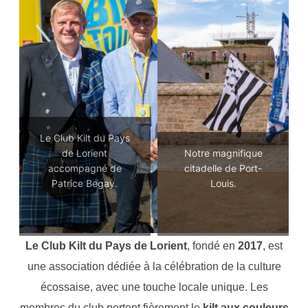
Le Club Kilt du Pays
de Lorient
Notre magnifique
accompagné de
citadelle de Port-
Patrice Begay.
Louis.
Le Club Kilt du Pays de Lorient
, fondé en
2017
, est
une association dédiée à la célébration de la culture
écossaise, avec une touche locale unique. Les
membres du club portent fièrement le
kilt aux couleurs